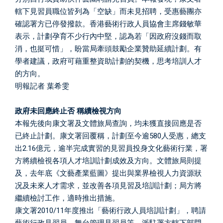
轄下見習員職位皆列為「空缺」而未見招聘，受惠藝團亦
確認署方已停發撥款。香港藝術行政人員協會主席錢敏華
表示，計劃孕育不少行內中堅，認為若「因政府沒錢而取
消，也挺可惜」，盼當局牽頭鼓勵企業贊助延續計劃。有
學者建議，政府可藉重整資助計劃的契機，思考培訓人才
的方向。
明報記者 葉希雯
政府未回應終止否 稱續檢視方向
本報先後向康文署及文體旅局查詢，均未獲直接回應是否
已終止計劃。康文署回覆稱，計劃至今逾580人受惠，總支
出2.16億元，逾半完成實習的見習員投身文化藝術行業，署
方將續檢視各項人才培訓計劃成效及方向。文體旅局則提
及，去年底《文藝產業藍圖》提出與業界檢視人力資源狀
况及未來人才需求，並改善各項見習及培訓計劃；局方將
繼續檢討工作，適時推出措施。
康文署2010/11年度推出「藝術行政人員培訓計劃」，聘請