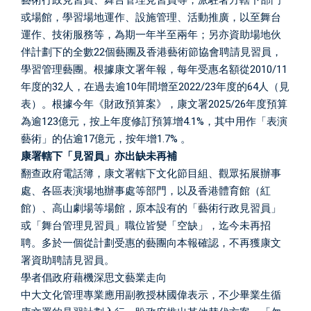
藝術行政見習員、舞台管理見習員等，派駐署方轄下部門
或場館，學習場地運作、設施管理、活動推廣，以至舞台
運作、技術服務等，為期一年半至兩年；另亦資助場地伙
伴計劃下的全數22個藝團及香港藝術節協會聘請見習員，
學習管理藝團。根據康文署年報，每年受惠名額從2010/11
年度的32人，在過去逾10年間增至2022/23年度的64人（見
表）。根據今年《財政預算案》，康文署2025/26年度預算
為逾123億元，按上年度修訂預算增4.1%，其中用作「表演
藝術」的佔逾17億元，按年增1.7% 。
康署轄下「見習員」亦出缺未再補
翻查政府電話簿，康文署轄下文化節目組、觀眾拓展辦事
處、各區表演場地辦事處等部門，以及香港體育館（紅
館）、高山劇場等場館，原本設有的「藝術行政見習員」
或「舞台管理見習員」職位皆變「空缺」，迄今未再招
聘。多於一個從計劃受惠的藝團向本報確認，不再獲康文
署資助聘請見習員。
學者倡政府藉機深思文藝業走向
中大文化管理專業應用副教授林國偉表示，不少畢業生循