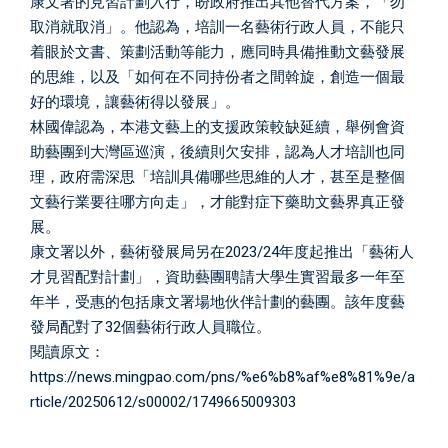
康文署的見習計劃入行，盼政府推出其他替代方案，「勿
取消就取消」。他認為，培訓一名藝術行政人員，不能只
着眼於文書、策劃活動等能力，應同時具備推動文藝發展
的思維，以及「如何在不同持份者之間斡旋，創造一個最
好的環境，讓藝術得以發展」。
林國偉認為，本港文藝上的支援政策較缺延續，舉例會資
助藝團到大灣區巡演，後續則欠安排，認為人才培訓也同
理，政府需深思「培訓具備哪些思維的人才，甚至是整個
文藝行業要往哪方向走」，才能對症下藥助文藝界真正發
展。
康文署以外，藝術發展局另在2023/24年度起推出「藝術人
才見習配對計劃」，資助藝團聘請大學生實習最多一年至
年半，受惠的包括康文署場地伙伴計劃的藝團。該年度藝
發局配對了32個藝術行政人員職位。
閱讀原文：
https://news.mingpao.com/pns/%e6%b8%af%e8%81%9e/a
rticle/20250612/s00002/1749665009303